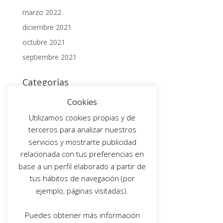
marzo 2022
diciembre 2021
octubre 2021
septiembre 2021
Categorías
BLOG
Cookies
Non classé
Utilizamos cookies propias y de
terceros para analizar nuestros
Meta
servicios y mostrarte publicidad
Acceder
relacionada con tus preferencias en
base a un perfil elaborado a partir de
Feed de entradas
tus hábitos de navegación (por
Feed de comentarios
ejemplo, páginas visitadas).
WordPress.org
Puedes obtener más información