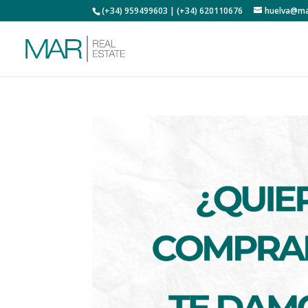
(+34) 959499603 | (+34) 620110676
huelva@ma