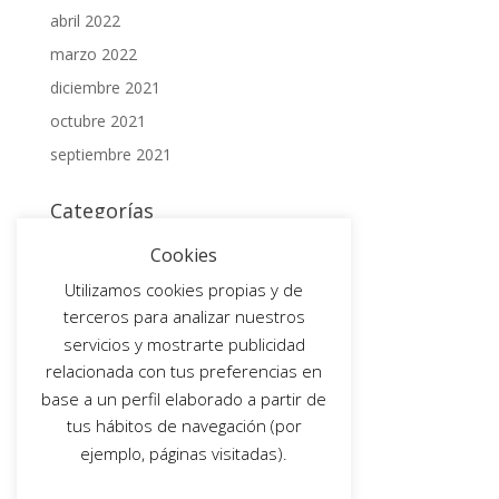
abril 2022
marzo 2022
diciembre 2021
octubre 2021
septiembre 2021
Categorías
BLOG
Cookies
Non classé
Utilizamos cookies propias y de
terceros para analizar nuestros
Meta
servicios y mostrarte publicidad
Acceder
relacionada con tus preferencias en
base a un perfil elaborado a partir de
Feed de entradas
tus hábitos de navegación (por
Feed de comentarios
ejemplo, páginas visitadas).
WordPress.org