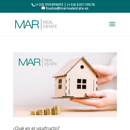
(+34) 959499603 | (+34) 620110676
huelva@marrealestate.es
¿Qué es el usufructo?