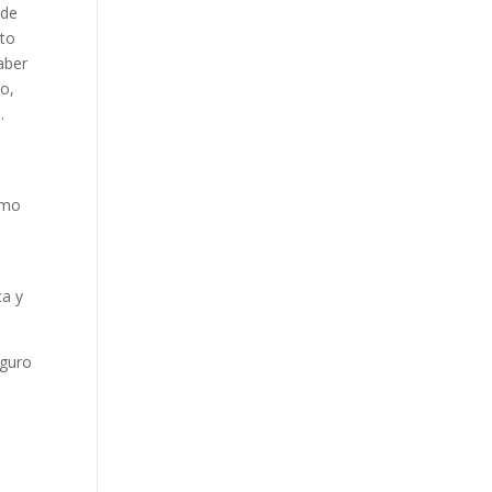
 de
pto
aber
io,
.
omo
ca y
eguro