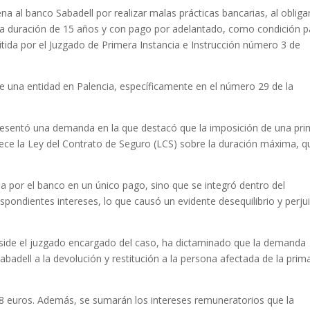
ena al banco Sabadell por realizar malas prácticas bancarias, al obliga
una duración de 15 años y con pago por adelantado, como condición p
itida por el Juzgado de Primera Instancia e Instrucción número 3 de
e una entidad en Palencia, específicamente en el número 29 de la
resentó una demanda en la que destacó que la imposición de una pr
lece la Ley del Contrato de Seguro (LCS) sobre la duración máxima, q
 por el banco en un único pago, sino que se integró dentro del
pondientes intereses, lo que causó un evidente desequilibrio y perjui
reside el juzgado encargado del caso, ha dictaminado que la demanda
badell a la devolución y restitución a la persona afectada de la prim
88 euros. Además, se sumarán los intereses remuneratorios que la