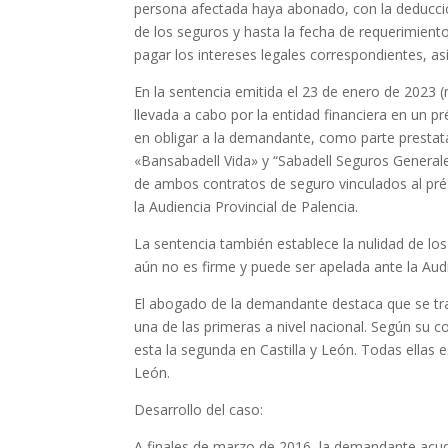
persona afectada haya abonado, con la deducció
de los seguros y hasta la fecha de requerimiento
pagar los intereses legales correspondientes, 
En la sentencia emitida el 23 de enero de 2023 (
llevada a cabo por la entidad financiera en un p
en obligar a la demandante, como parte prestatar
«Bansabadell Vida» y “Sabadell Seguros Generale
de ambos contratos de seguro vinculados al prés
la Audiencia Provincial de Palencia.
La sentencia también establece la nulidad de lo
aún no es firme y puede ser apelada ante la Audi
El abogado de la demandante destaca que se trat
una de las primeras a nivel nacional. Según su 
esta la segunda en Castilla y León. Todas ellas
León.
Desarrollo del caso:
A finales de marzo de 2016, la demandante acudi