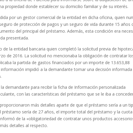
a propiedad donde establecer su domicilio familiar y de su interés.
da por un gestor comercial de la entidad en dicha oficina, quien nu
de seguro de protección de pagos y un seguro de vida durante 15 años 
umento del principal del préstamo. Además, esta condición era neces
nda presentada.
e la entidad bancaria quien completó la solicitud previa de hipoteca
zo de 2016. La solicitud no mencionaba la obligación de contratar lo
licaba la partida de gastos financiados por un importe de 13.653,88
 información impidió a la demandante tomar una decisión informada
.
a la demandante para recibir la ficha de Información personalizada
ulante, con las características del préstamo que se le iba a conceder
proporcionaron más detalles aparte de que el préstamo sería a un ti
el préstamo sería de 27 años, el importe total del préstamo y la cuota 
informó de la «obligatoriedad de contratar unos productos accesorio
 más detalles al respecto.