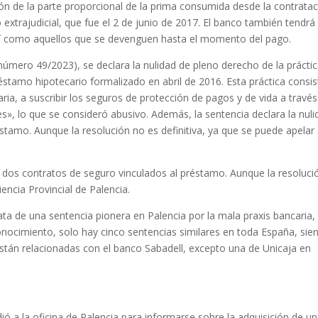
n de la parte proporcional de la prima consumida desde la contrata
 extrajudicial, que fue el 2 de junio de 2017. El banco también tendrá
así como aquellos que se devenguen hasta el momento del pago.
número 49/2023), se declara la nulidad de pleno derecho de la prácti
réstamo hipotecario formalizado en abril de 2016. Esta práctica consis
ia, a suscribir los seguros de protección de pagos y de vida a través
s», lo que se consideró abusivo. Además, la sentencia declara la nuli
tamo. Aunque la resolución no es definitiva, ya que se puede apelar
s dos contratos de seguro vinculados al préstamo. Aunque la resoluci
encia Provincial de Palencia.
a de una sentencia pionera en Palencia por la mala praxis bancaria,
conocimiento, solo hay cinco sentencias similares en toda España, sie
 están relacionadas con el banco Sabadell, excepto una de Unicaja en
ó a la oficina de Palencia para informarse sobre la adquisición de un