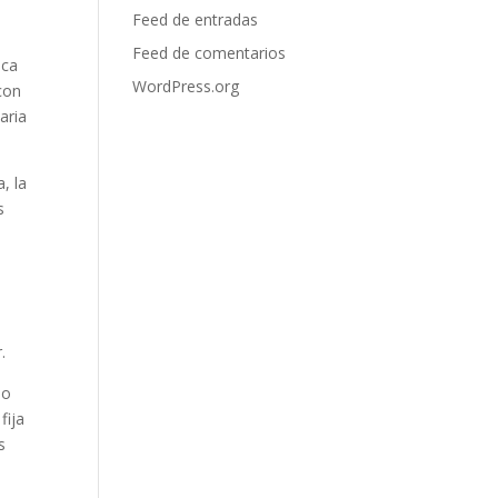
Feed de entradas
Feed de comentarios
nca
WordPress.org
con
aria
, la
s
.
po
fija
s