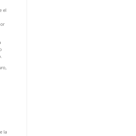
e el
dor
a
o
.
uro,
e la