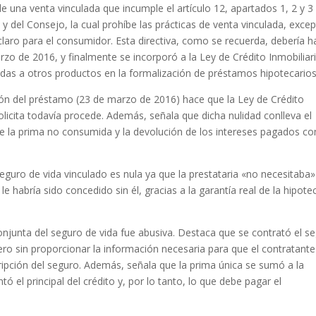
 de una venta vinculada que incumple el artículo 12, apartados 1, 2 y 3
 del Consejo, la cual prohíbe las prácticas de venta vinculada, exce
aro para el consumidor. Esta directiva, como se recuerda, debería h
zo de 2016, y finalmente se incorporó a la Ley de Crédito Inmobiliar
ladas a otros productos en la formalización de préstamos hipotecarios
ción del préstamo (23 de marzo de 2016) hace que la Ley de Crédito
solicita todavía procede. Además, señala que dicha nulidad conlleva el
de la prima no consumida y la devolución de los intereses pagados c
eguro de vida vinculado es nula ya que la prestataria «no necesitaba»
e habría sido concedido sin él, gracias a la garantía real de la hipote
onjunta del seguro de vida fue abusiva. Destaca que se contrató el s
ro sin proporcionar la información necesaria para que el contratante
ripción del seguro. Además, señala que la prima única se sumó a la
ó el principal del crédito y, por lo tanto, lo que debe pagar el