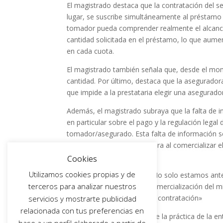
El magistrado destaca que la contratación del se
lugar, se suscribe simultáneamente al préstamo 
tomador pueda comprender realmente el alcance 
cantidad solicitada en el préstamo, lo que aumen
en cada cuota.
El magistrado también señala que, desde el mom
cantidad. Por último, destaca que la aseguradora
que impide a la prestataria elegir una asegurad
Además, el magistrado subraya que la falta de i
en particular sobre el pago y la regulación legal 
tomador/asegurado. Esta falta de información se
proporciona a la consumidora al comercializar e
mismo grupo empresarial.
Cookies
Utilizamos cookies propias y de
Por tanto, dictamina que «No solo estamos ante u
terceros para analizar nuestros
consumidor, dado que la comercialización del mi
información necesaria en la contratación»
servicios y mostrarte publicidad
relacionada con tus preferencias en
El magistrado determina que la práctica de la en
base a un perfil elaborado a partir de