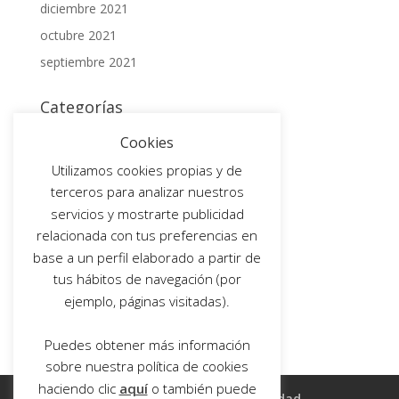
diciembre 2021
octubre 2021
septiembre 2021
Categorías
BLOG
Cookies
Non classé
Utilizamos cookies propias y de
terceros para analizar nuestros
Meta
servicios y mostrarte publicidad
Acceder
relacionada con tus preferencias en
base a un perfil elaborado a partir de
Feed de entradas
tus hábitos de navegación (por
Feed de comentarios
ejemplo, páginas visitadas).
WordPress.org
Puedes obtener más información
sobre nuestra política de cookies
haciendo clic
aquí
o también puede
Aviso legal
Política de privacidad