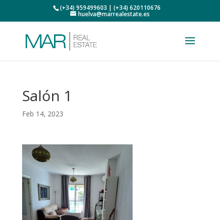
(+34) 959499603 | (+34) 620110676
huelva@marrealestate.es
Salón 1
Feb 14, 2023