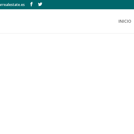
rrealestate.es
INICIO