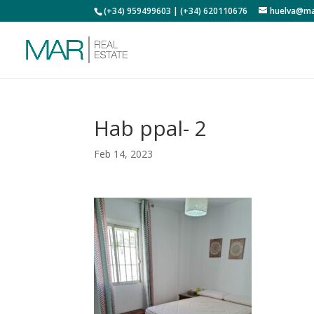
(+34) 959499603 | (+34) 620110676
huelva@ma
Hab ppal- 2
Feb 14, 2023