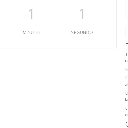
1
0
MINUTO
SEGUNDOS
T
u
F
F
a
E
l
L
e