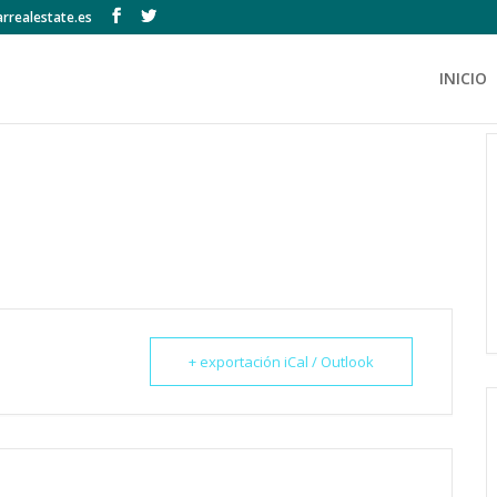
rrealestate.es
INICIO
+ exportación iCal / Outlook