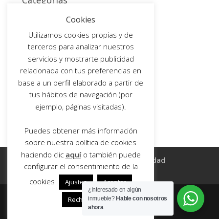
Categorías
BLOG
Cookies
Non classé
Utilizamos cookies propias y de
terceros para analizar nuestros
Meta
servicios y mostrarte publicidad
Acceder
relacionada con tus preferencias en
base a un perfil elaborado a partir de
Feed de entradas
tus hábitos de navegación (por
Feed de comentarios
ejemplo, páginas visitadas).
WordPress.org
Puedes obtener más información
sobre nuestra política de cookies
haciendo clic
aquí
o también puede
Aviso legal
Política de privacidad
configurar el consentimiento de la
Política de cookies
cookies
Ajustes
Aceptar
¿Interesado en algún
Rechazar
inmueble?
Hable con nosotros
ahora
(C) MAR RE Huelva 2018